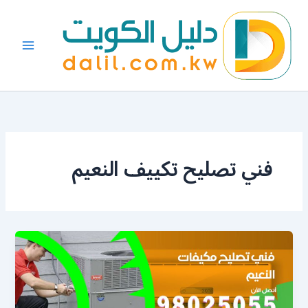
خطي
لى
لمحتوى
فني تصليح تكييف النعيم