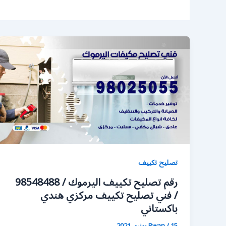
تصليح تكييف
رقم تصليح تكييف اليرموك / 98548488
/ فني تصليح تكييف مركزي هندي
باكستاني
15 يونيو، 2021
/
Rwan