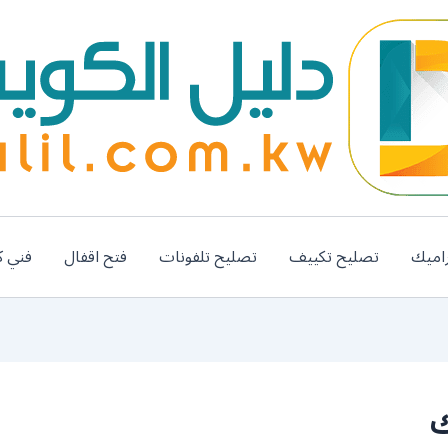
اميك
تصليح تكييف
تصليح تلفونات
فتح اقفال
فني ك
ك