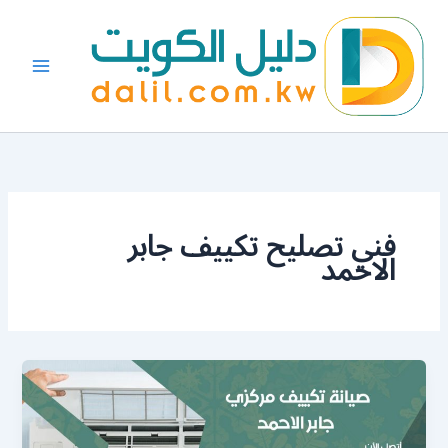
خطي
لى
لمحتوى
فني تصليح تكييف جابر
الاحمد