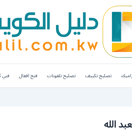
اميك
تصليح تكييف
تصليح تلفونات
فتح اقفال
فني ك
د الله