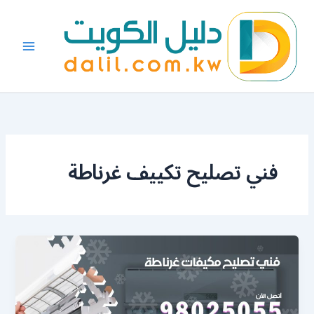
خطي
لى
لمحتوى
فني تصليح تكييف غرناطة