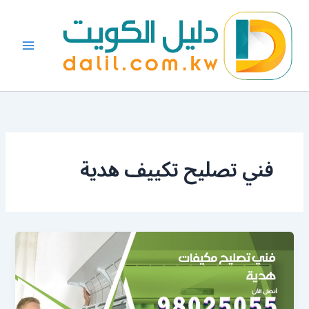
خطي
لى
لمحتوى
فني تصليح تكييف هدية