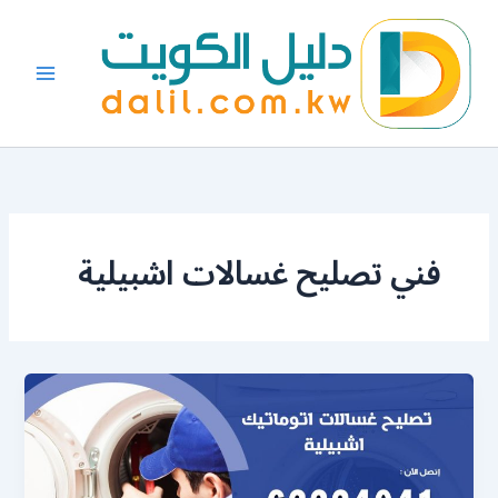
خطي
لى
لمحتوى
فني تصليح غسالات اشبيلية