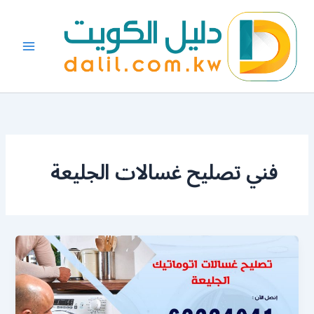
خطي
لى
لمحتوى
فني تصليح غسالات الجليعة