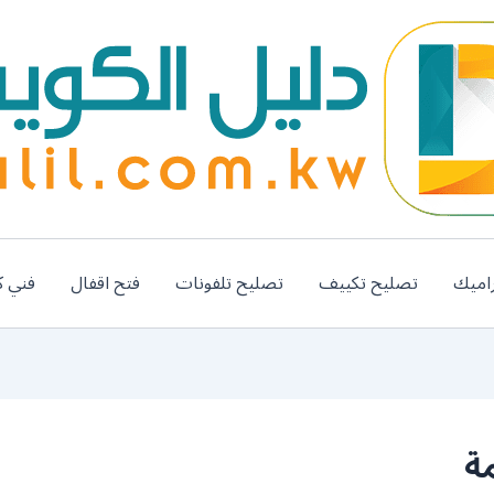
اميك
تصليح تكييف
تصليح تلفونات
فتح اقفال
فني ك
ة