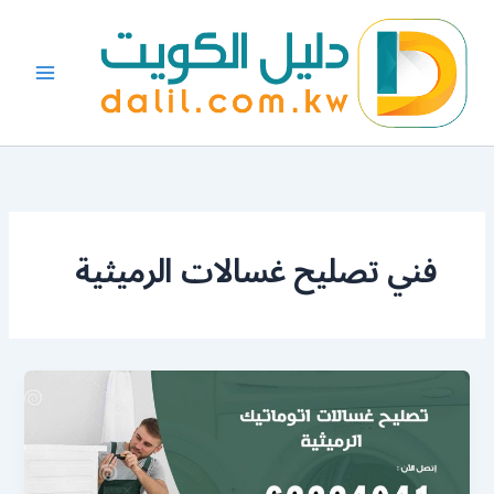
خطي
لى
لمحتوى
فني تصليح غسالات الرميثية