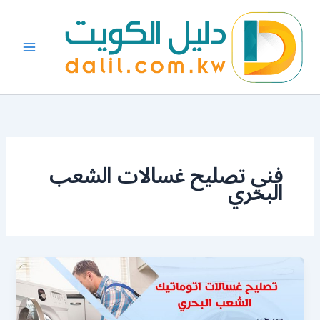
خطي
لى
لمحتوى
فني تصليح غسالات الشعب
البحري