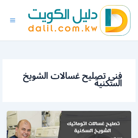
خطي
لى
لمحتوى
فني تصليح غسالات الشويخ
السكنية