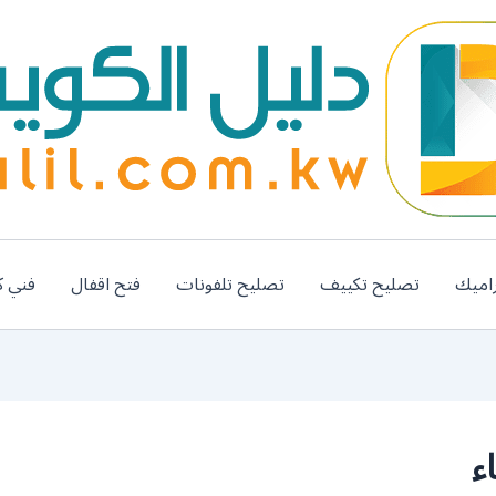
اميك
تصليح تكييف
تصليح تلفونات
فتح اقفال
فني ك
ء