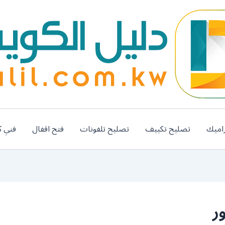
اميك
تصليح تكييف
تصليح تلفونات
فتح اقفال
فني ك
ر