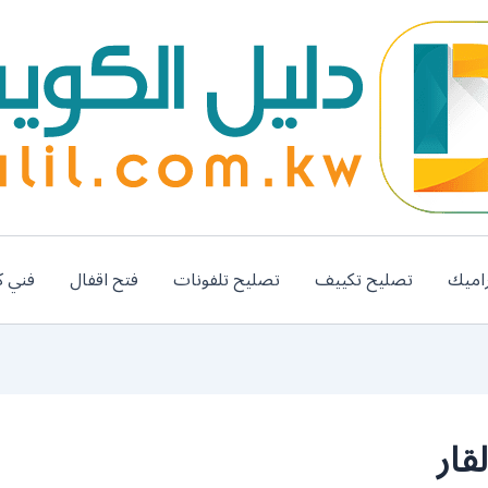
اميك
تصليح تكييف
تصليح تلفونات
فتح اقفال
فني ك
قار