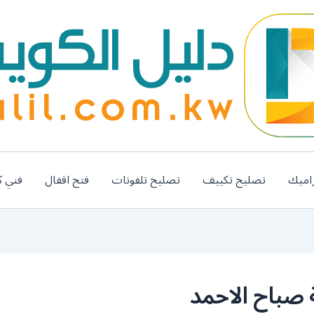
اميك
تصليح تكييف
تصليح تلفونات
فتح اقفال
فني ك
صباح الاحمد