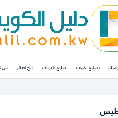
اميك
تصليح تكييف
تصليح تلفونات
فتح اقفال
فني ك
يطيس