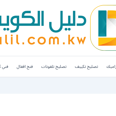
اميك
تصليح تكييف
تصليح تلفونات
فتح اقفال
فني ك