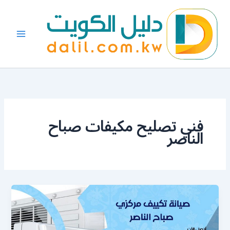
خطي
لى
لمحتوى
فني تصليح مكيفات صباح
الناصر