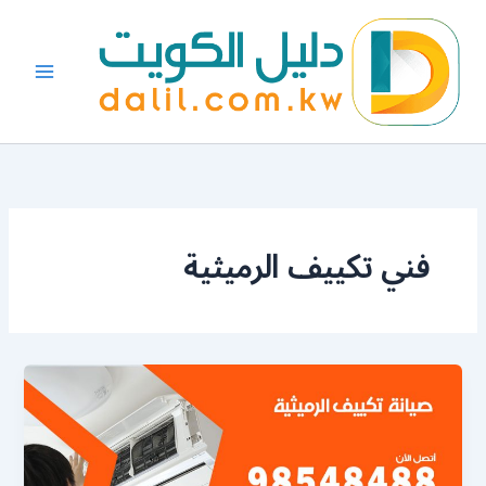
خطي
لى
لمحتوى
فني تكييف الرميثية