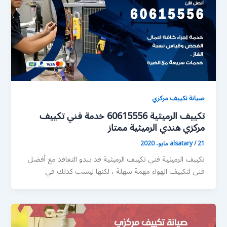
صيانة تكييف مركزي
تكييف الرميثية 60615556 خدمة فني تكييف
مركزي هندي الرميثية ممتاز
21 مايو، 2020
/
alsatary
تكييف الرميثية فني تكييف الرميثية قد يبدو التعاقد مع أفضل
فني لتكييف الهواء مهمة سهلة ، لكنها ليست كذلك في