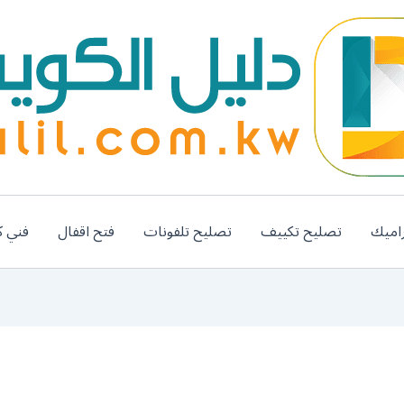
اميك
تصليح تكييف
تصليح تلفونات
فتح اقفال
فني ك