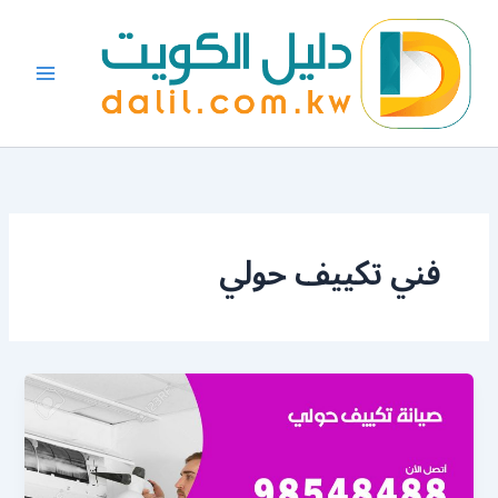
خطي
لى
لمحتوى
فني تكييف حولي