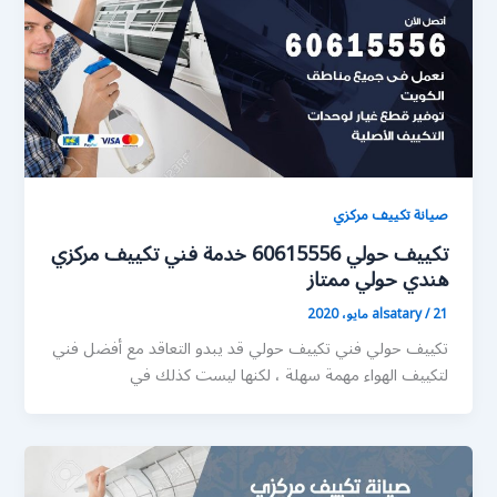
صيانة تكييف مركزي
تكييف حولي 60615556 خدمة فني تكييف مركزي
هندي حولي ممتاز
21 مايو، 2020
/
alsatary
تكييف حولي فني تكييف حولي قد يبدو التعاقد مع أفضل فني
لتكييف الهواء مهمة سهلة ، لكنها ليست كذلك في