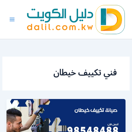
خطي
لى
لمحتوى
فني تكييف خيطان