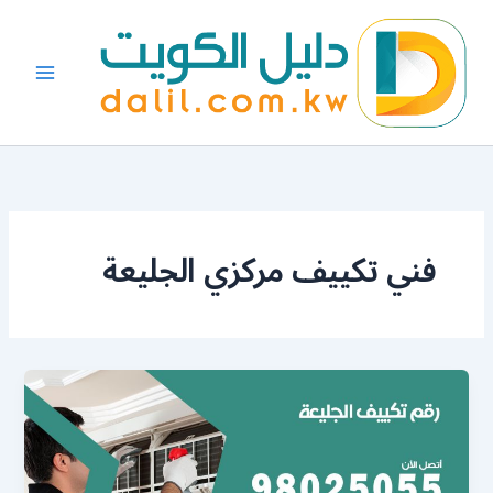
خطي
لى
لمحتوى
فني تكييف مركزي الجليعة