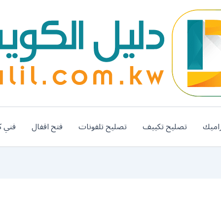
اميك
تصليح تكييف
تصليح تلفونات
فتح اقفال
فني ك