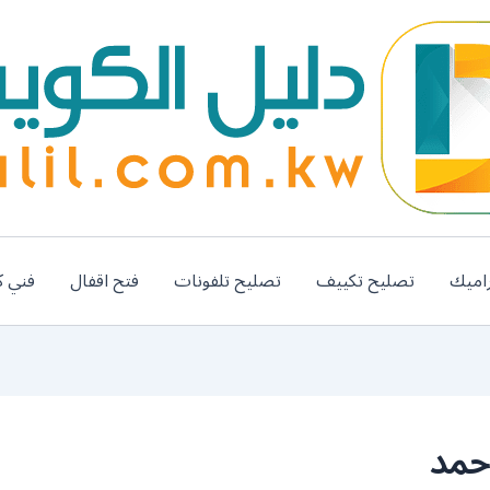
اميك
تصليح تكييف
تصليح تلفونات
فتح اقفال
فني ك
حمد