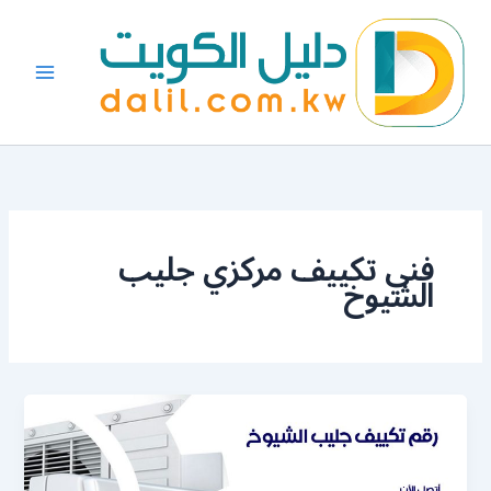
خطي
لى
لمحتوى
فني تكييف مركزي جليب
الشيوخ