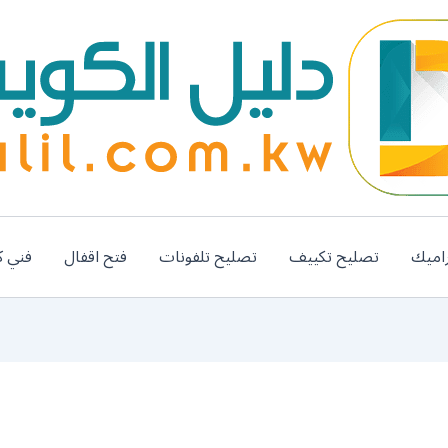
اميك
تصليح تكييف
تصليح تلفونات
فتح اقفال
فني ك