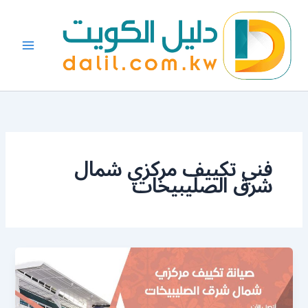
خطي
لى
لمحتوى
فني تكييف مركزي شمال
شرق الصليبيخات