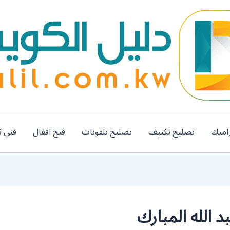
اميك
تصليح تكييف
تصليح تلفونات
فتح اقفال
فني ك
الله المبارك