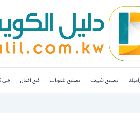
اميك
تصليح تكييف
تصليح تلفونات
فتح اقفال
فني ك