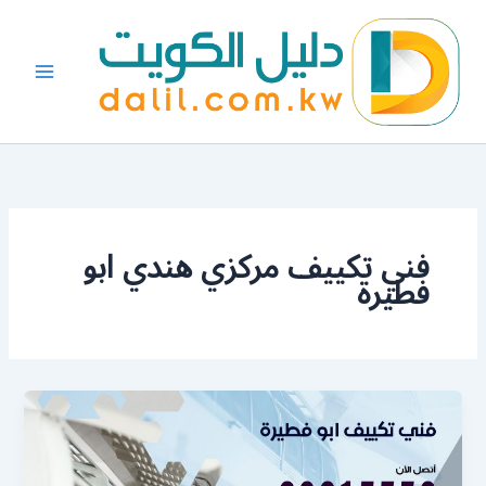
خطي
لى
لمحتوى
فني تكييف مركزي هندي ابو
فطيرة