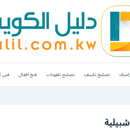
اميك
تصليح تكييف
تصليح تلفونات
فتح اقفال
فني ك
بيلية