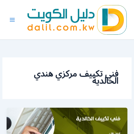
خطي
لى
لمحتوى
فني تكييف مركزي هندي
الخالدية