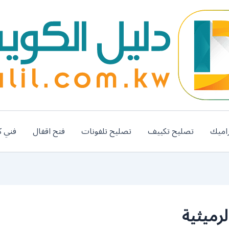
اميك
تصليح تكييف
تصليح تلفونات
فتح اقفال
فني ك
رميثية