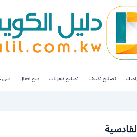
اميك
تصليح تكييف
تصليح تلفونات
فتح اقفال
فني ك
لقادسية