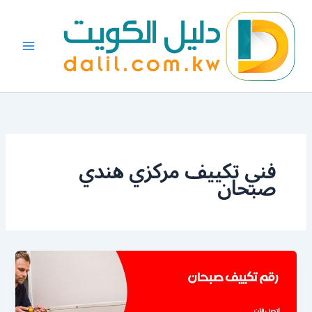
خطي
لى
لمحتوى
فني تكييف مركزي هندي
صبحان