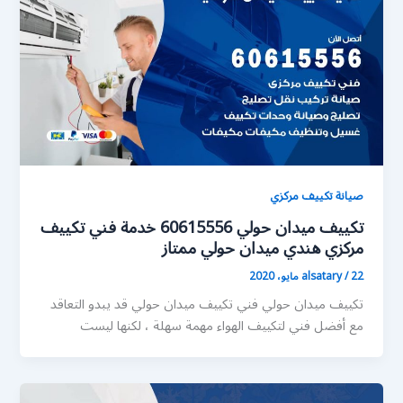
صيانة تكييف مركزي
تكييف ميدان حولي 60615556 خدمة فني تكييف
مركزي هندي ميدان حولي ممتاز
22 مايو، 2020
/
alsatary
تكييف ميدان حولي فني تكييف ميدان حولي قد يبدو التعاقد
مع أفضل فني لتكييف الهواء مهمة سهلة ، لكنها ليست