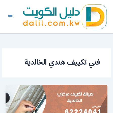
خطي
لى
لمحتوى
فني تكييف هندي الخالدية