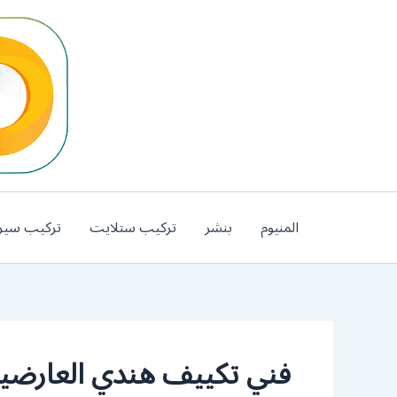
خطي
لى
لمحتوى
المنيوم
بنشر
تركيب ستلايت
تركيب سير
فني تكييف هندي العارضي