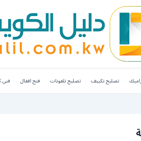
اميك
تصليح تكييف
تصليح تلفونات
فتح اقفال
فني ك
ة