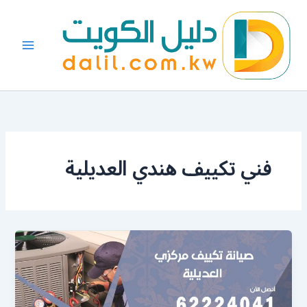
خطي
لى
لمحتوى
فني تكييف هندي العديلية