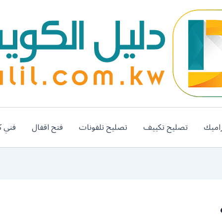
اميك
تصليح تكييف
تصليح تلفونات
فتح اقفال
فني ك