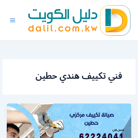
خطي
لى
لمحتوى
فني تكييف هندي حطين