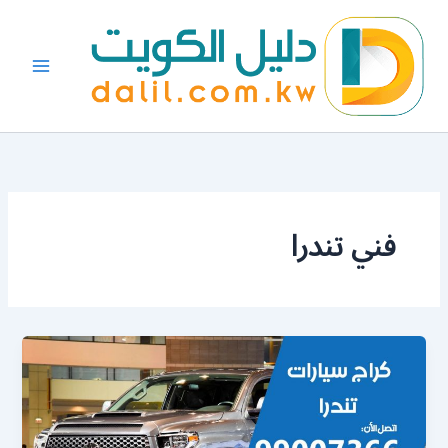
خطي
لى
لمحتوى
فني تندرا