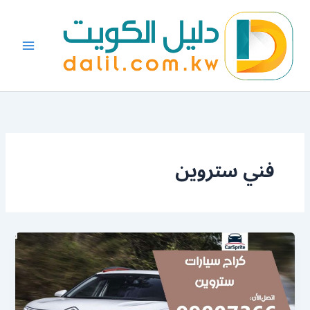
خطي
لى
لمحتوى
فني ستروين