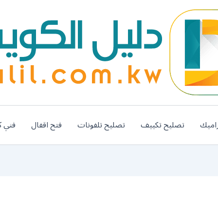
اميك
تصليح تكييف
تصليح تلفونات
فتح اقفال
فني ك