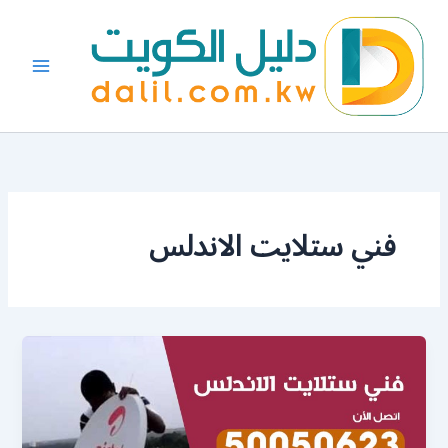
خطي
لى
لمحتوى
فني ستلايت الاندلس