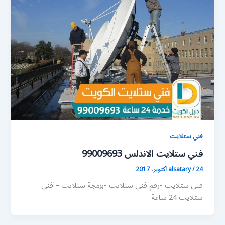
فني ستلايت
فني ستلايت الاندلس 99009693
24 أكتوبر، 2017
/
alsatary
فني ستلايت -رقم فني ستلايت -برمجة ستلايت – فني
ستلايت 24 ساعة