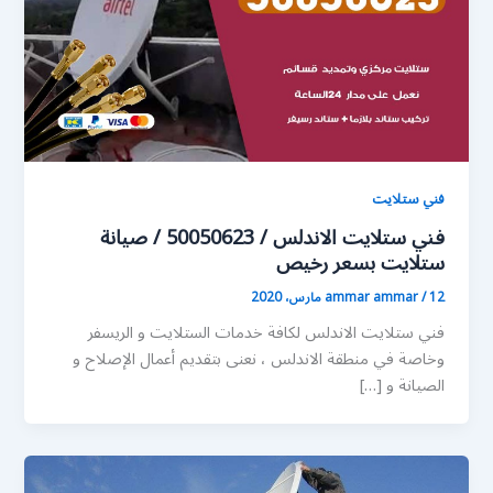
فني ستلايت
فني ستلايت الاندلس / 50050623 / صيانة
ستلايت بسعر رخيص
12 مارس، 2020
/
ammar ammar
فني ستلايت الاندلس لكافة خدمات الستلايت و الريسفر
وخاصة في منطقة الاندلس ، نعنى بتقديم أعمال الإصلاح و
الصيانة و […]