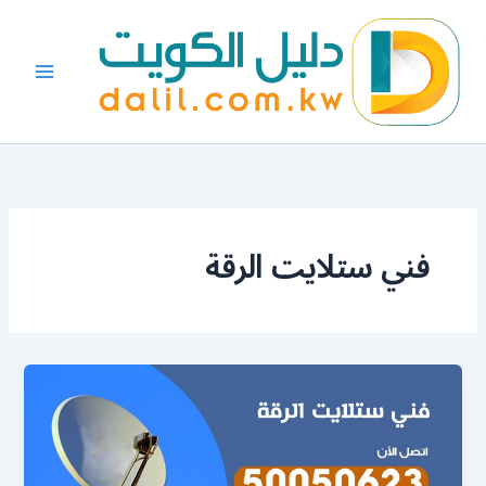
خطي
لى
لمحتوى
فني ستلايت الرقة