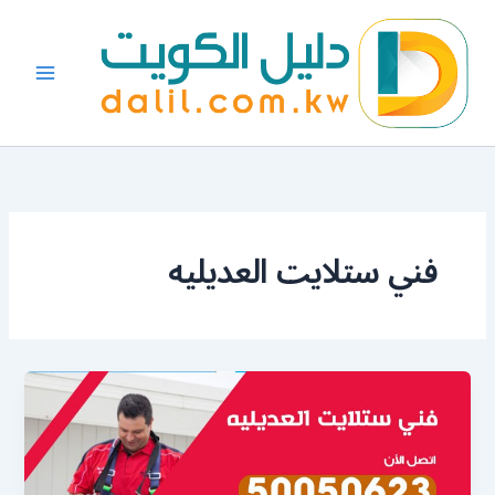
خطي
لى
لمحتوى
فني ستلايت العديليه