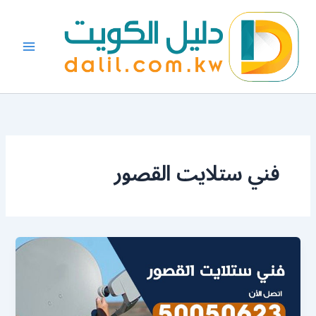
خطي
لى
لمحتوى
فني ستلايت القصور